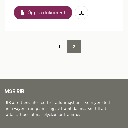
Öppna dokument
1
2
MSB RIB
RIB är ett beslutsstöd för räddningstjänst som ger stöd
hela vägen från planering av framtida insatser till att
fatta rätt beslut när olyckan är framme.