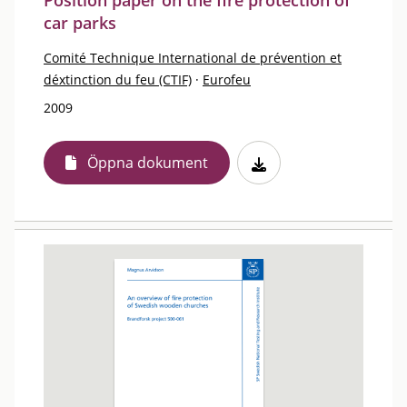
Position paper on the fire protection of
car parks
Comité Technique International de prévention et
déxtinction du feu (CTIF)
·
Eurofeu
2009
Öppna dokument