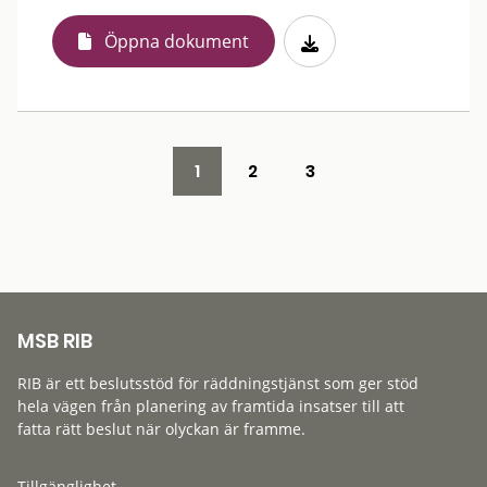
Öppna dokument
1
2
3
MSB RIB
RIB är ett beslutsstöd för räddningstjänst som ger stöd
hela vägen från planering av framtida insatser till att
fatta rätt beslut när olyckan är framme.
Tillgänglighet