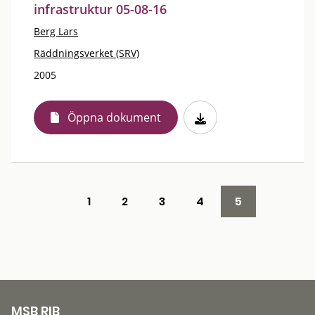
infrastruktur 05-08-16
Berg Lars
Räddningsverket (SRV)
2005
Öppna dokument
1
2
3
4
5
MSB RIB