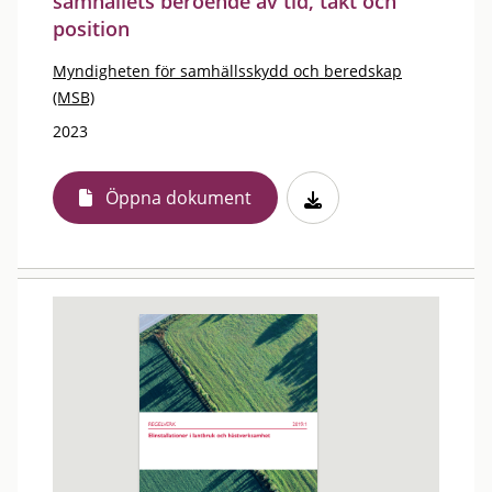
samhällets beroende av tid, takt och
position
Myndigheten för samhällsskydd och beredskap
(MSB)
2023
Öppna dokument