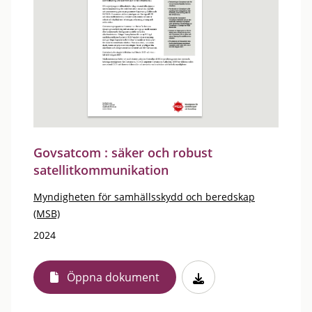
Govsatcom : säker och robust
satellitkommunikation
Myndigheten för samhällsskydd och beredskap
(MSB)
2024
Öppna dokument