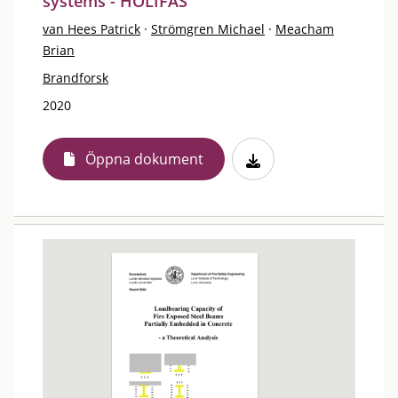
systems - HOLIFAS
van Hees Patrick
·
Strömgren Michael
·
Meacham
Brian
Brandforsk
2020
Öppna dokument