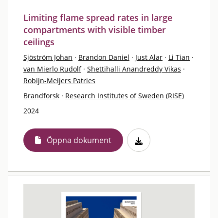
Limiting flame spread rates in large
compartments with visible timber
ceilings
Sjöström Johan
·
Brandon Daniel
·
Just Alar
·
Li Tian
·
van Mierlo Rudolf
·
Shettihalli Anandreddy Vikas
·
Robijn-Meijers Patries
Brandforsk
·
Research Institutes of Sweden (RISE)
2024
Öppna dokument