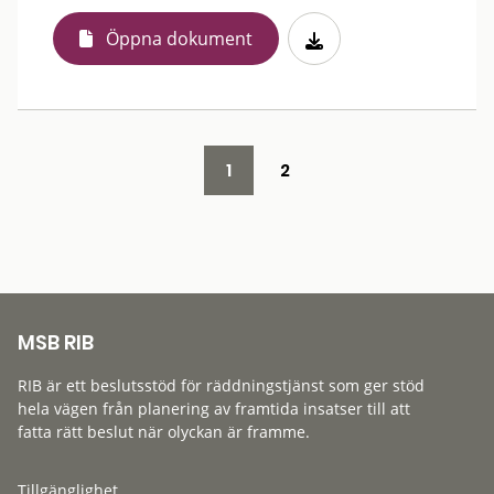
Öppna dokument
1
2
MSB RIB
RIB är ett beslutsstöd för räddningstjänst som ger stöd
hela vägen från planering av framtida insatser till att
fatta rätt beslut när olyckan är framme.
Tillgänglighet