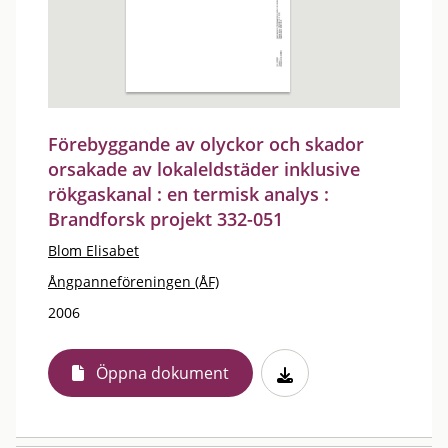
Förebyggande av olyckor och skador
orsakade av lokaleldstäder inklusive
rökgaskanal : en termisk analys :
Brandforsk projekt 332-051
Blom Elisabet
Ångpanneföreningen (ÅF)
2006
Öppna dokument