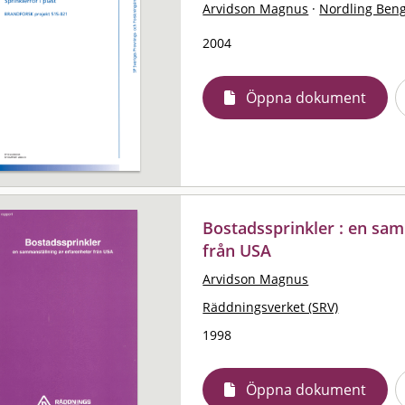
Arvidson Magnus
·
Nordling Ben
2004
Öppna dokument
Bostadssprinkler : en sam
från USA
Arvidson Magnus
Räddningsverket (SRV)
1998
Öppna dokument