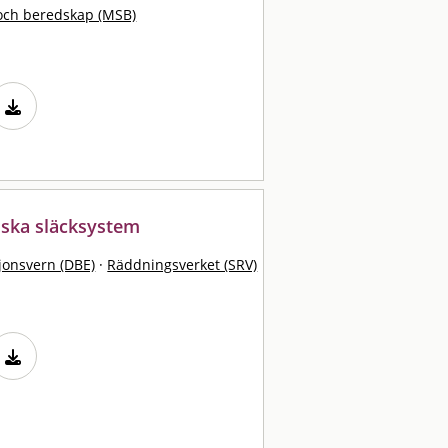
och beredskap (MSB)
iska släcksystem
sjonsvern (DBE)
·
Räddningsverket (SRV)