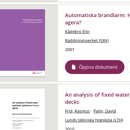
Automatiska brandlarm: H
agera?
Kågebro Elin
Räddningsverket (SRV)
2007
Öppna dokument
An analysis of fixed wate
decks
Frid, Rasmus
·
Palm, David
Lunds tekniska högskola (LTH)
2010