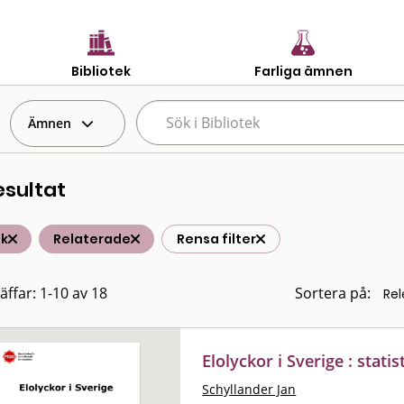
Bibliotek
Farliga ämnen
Ämnen
esultat
ik
Relaterade
Rensa filter
äffar: 1-10 av 18
Sortera på:
Elolyckor i Sverige : stati
Schyllander Jan