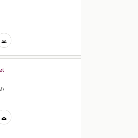
et
M)