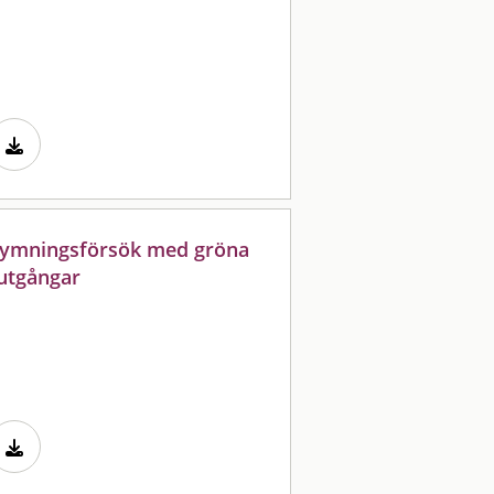
trymningsförsök med gröna
utgångar