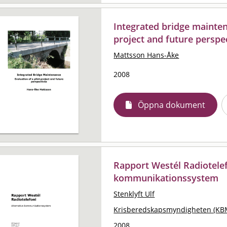
Integrated bridge maintena
project and future perspe
Mattsson Hans-Åke
2008
Öppna dokument
Rapport Westél Radiotelefo
kommunikationssystem
Stenklyft Ulf
Krisberedskapsmyndigheten (KB
2008