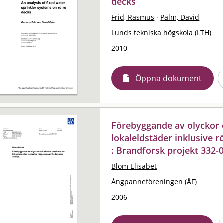
decks
Frid, Rasmus
·
Palm, David
Lunds tekniska högskola (LTH)
2010
Öppna dokument
Förebyggande av olyckor 
lokaleldstäder inklusive r
: Brandforsk projekt 332-
Blom Elisabet
Ångpanneföreningen (ÅF)
2006