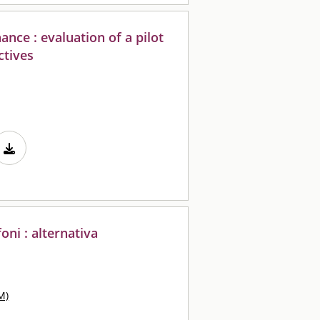
nce : evaluation of a pilot
ctives
ni : alternativa
M)