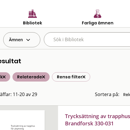
Bibliotek
Farliga ämnen
Ämnen
esultat
ik
Relaterade
Rensa filter
räffar: 11-20 av 29
Sortera på:
Trycksättning av trapphus
Brandforsk 330-031