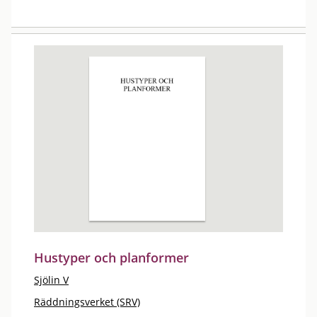
Hustyper och planformer
Sjölin V
Räddningsverket (SRV)