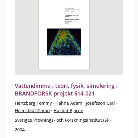
Vattendimma : teori, fysik, simulering :
BRANDFORSK projekt 514-021
Hertzberg Tommy
·
Hahne Adam
·
Josefsson Carl
·
Holmstedt Göran
·
Husted Bjarne
Sveriges Provnings- och Forskningsinstitut (SP)
2004