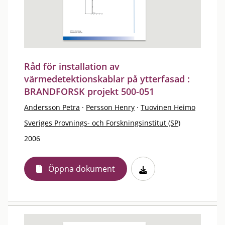
Råd för installation av
värmedetektionskablar på ytterfasad :
BRANDFORSK projekt 500-051
Andersson Petra
·
Persson Henry
·
Tuovinen Heimo
Sveriges Provnings- och Forskningsinstitut (SP)
2006
Öppna dokument