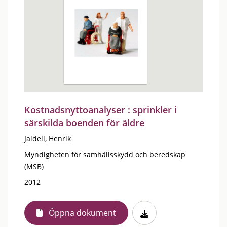
Kostnadsnyttoanalyser : sprinkler i
särskilda boenden för äldre
Jaldell, Henrik
Myndigheten för samhällsskydd och beredskap
(MSB)
2012
Öppna dokument