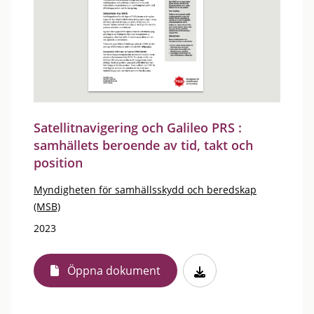
Satellitnavigering och Galileo PRS :
samhällets beroende av tid, takt och
position
Myndigheten för samhällsskydd och beredskap
(MSB)
2023
Öppna dokument