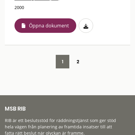
2000
Öppna dokument
1
2
MSB RIB
RIB är ett beslutsstöd för räddningstjänst som ger stöd
hela vägen från planering av framtida insatser till att
fatta rätt beslut när olyckan är framme.