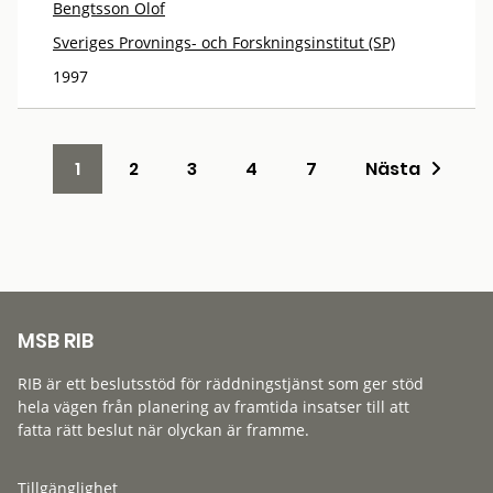
Bengtsson Olof
Sveriges Provnings- och Forskningsinstitut (SP)
1997
1
2
3
4
7
Nästa
MSB RIB
RIB är ett beslutsstöd för räddningstjänst som ger stöd
hela vägen från planering av framtida insatser till att
fatta rätt beslut när olyckan är framme.
Tillgänglighet