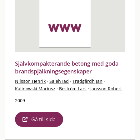
Självkompakterande betong med goda
brandspjälkningsegenskaper
Nilsson Henrik
·
Saleh Iad
·
Trädgårdh Jan
·
Kalinowski Mariusz
·
Boström Lars
·
Jansson Robert
2009
Gå till sida