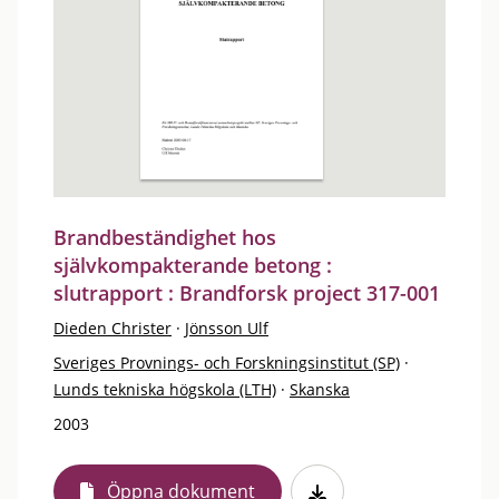
Brandbeständighet hos
självkompakterande betong :
slutrapport : Brandforsk project 317-001
Dieden Christer
·
Jönsson Ulf
Sveriges Provnings- och Forskningsinstitut (SP)
·
Lunds tekniska högskola (LTH)
·
Skanska
2003
Öppna dokument