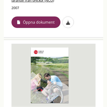
lärande från olyckor (NCO)
2007
Öppna dokument