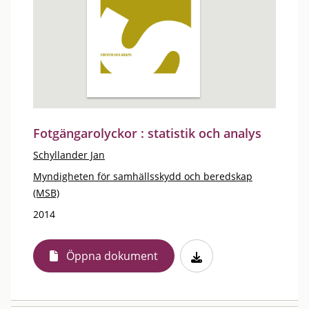
Fotgängarolyckor : statistik och analys
Schyllander Jan
Myndigheten för samhällsskydd och beredskap
(MSB)
2014
Öppna dokument