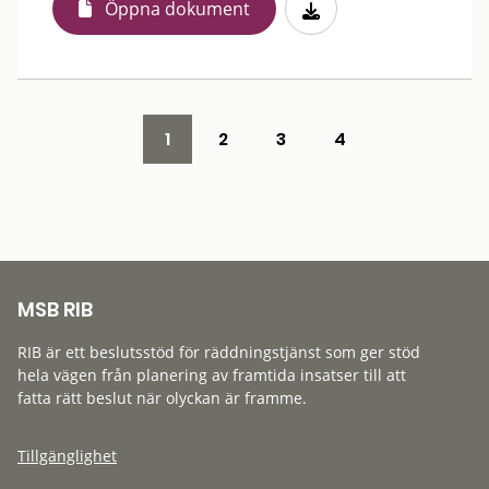
Öppna dokument
1
2
3
4
MSB RIB
RIB är ett beslutsstöd för räddningstjänst som ger stöd
hela vägen från planering av framtida insatser till att
fatta rätt beslut när olyckan är framme.
Tillgänglighet