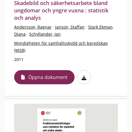
Skadebild och säkerhetsarbete bland
ungdomar och yngre vuxna : statistik
och analys
Andersson, Ragnar
·
Janson, Staffan
·
Stark Ekman,
Diana
·
Schyllander, Jan
Myndigheten för samhällsskydd och beredskap
(MSB)
2011
Öppna dokument