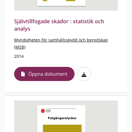
Självtillfogade skador : statistik och
analys
Myndigheten för samhällsskydd och beredskap
(MSB)
2014
Öppna dokument