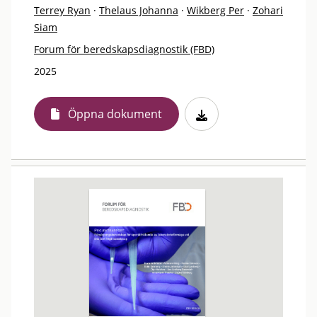
Terrey Ryan
·
Thelaus Johanna
·
Wikberg Per
·
Zohari
Siam
Forum för beredskapsdiagnostik (FBD)
2025
Öppna dokument