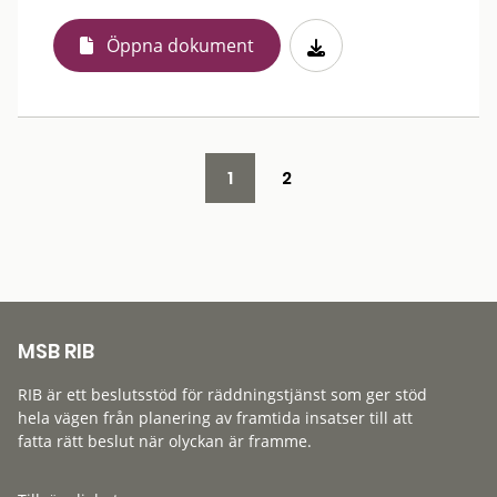
Öppna dokument
1
2
MSB RIB
RIB är ett beslutsstöd för räddningstjänst som ger stöd
hela vägen från planering av framtida insatser till att
fatta rätt beslut när olyckan är framme.