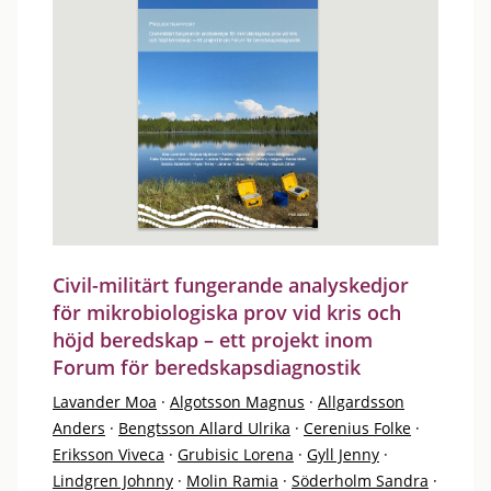
Civil-militärt fungerande analyskedjor
för mikrobiologiska prov vid kris och
höjd beredskap – ett projekt inom
Forum för beredskapsdiagnostik
Lavander Moa
·
Algotsson Magnus
·
Allgardsson
Anders
·
Bengtsson Allard Ulrika
·
Cerenius Folke
·
Eriksson Viveca
·
Grubisic Lorena
·
Gyll Jenny
·
Lindgren Johnny
·
Molin Ramia
·
Söderholm Sandra
·