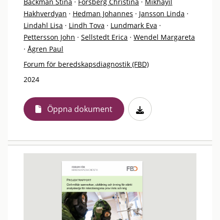
Bäckman Stina
·
Forsberg Christina
·
Mikhayil
Hakhverdyan
·
Hedman Johannes
·
Jansson Linda
·
Lindahl Lisa
·
Lindh Tova
·
Lundmark Eva
·
Pettersson John
·
Sellstedt Erica
·
Wendel Margareta
·
Ågren Paul
Forum för beredskapsdiagnostik (FBD)
2024
Öppna dokument