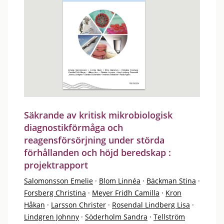
Säkrande av kritisk mikrobiologisk
diagnostikförmåga och
reagensförsörjning under störda
förhållanden och höjd beredskap :
projektrapport
Salomonsson Emelie
·
Blom Linnéa
·
Bäckman Stina
·
Forsberg Christina
·
Meyer Fridh Camilla
·
Kron
Håkan
·
Larsson Christer
·
Rosendal Lindberg Lisa
·
Lindgren Johnny
·
Söderholm Sandra
·
Tellström