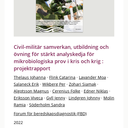
Civil-militär samverkan, utbildning och
övning för stärkt analyskedja för
mikrobiologiska prov i kris och krig :
projektrapport
Thelaus Johanna
·
Flink Catarina
·
Lavander Moa
·
Salaneck Erik
·
Wikberg Per
·
Zohari Siamak
·
Algotsson Magnus
·
Cerenius Folke
·
Edner Niklas
·
Eriksson Viveca
·
Gyll Jenny
·
Lindgren Johnny
·
Molin
Ramia
·
Söderholm Sandra
Forum för beredskapsdiagnostik (FBD)
2022