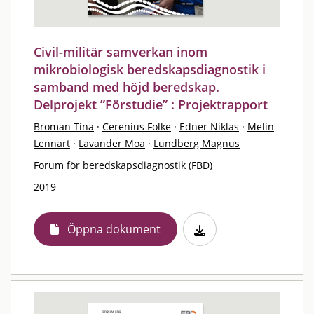
Civil-militär samverkan inom
mikrobiologisk beredskapsdiagnostik i
samband med höjd beredskap.
Delprojekt ”Förstudie” : Projektrapport
Broman Tina
·
Cerenius Folke
·
Edner Niklas
·
Melin
Lennart
·
Lavander Moa
·
Lundberg Magnus
Forum för beredskapsdiagnostik (FBD)
2019
Öppna dokument