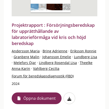
Projektrapport : Försörjningsberedskap
för upprätthållande av
labratorieförmåga vid kris och höjd
beredskap
Andersson Maria
·
Bring Adrienne
·
Eriksson Ronnie
·
Granberg Malin
·
Johansson Emelie
·
Lundberg Lisa
·
Melefors Öjar
·
Lindberg Rosendal Lisa
·
Theelke
Anna-Karin
·
Vahlberg Cecilia
Forum för beredskapsdiagnostik (FBD)
2024
Öppna dokument