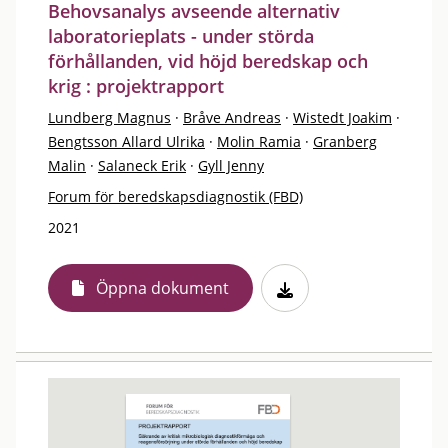
Behovsanalys avseende alternativ
laboratorieplats - under störda
förhållanden, vid höjd beredskap och
krig : projektrapport
Lundberg Magnus
·
Bråve Andreas
·
Wistedt Joakim
·
Bengtsson Allard Ulrika
·
Molin Ramia
·
Granberg
Malin
·
Salaneck Erik
·
Gyll Jenny
Forum för beredskapsdiagnostik (FBD)
2021
Öppna dokument