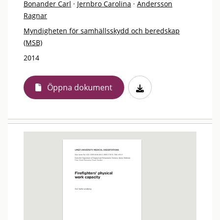
Bonander Carl
·
Jernbro Carolina
·
Andersson
Ragnar
Myndigheten för samhällsskydd och beredskap
(MSB)
2014
Öppna dokument