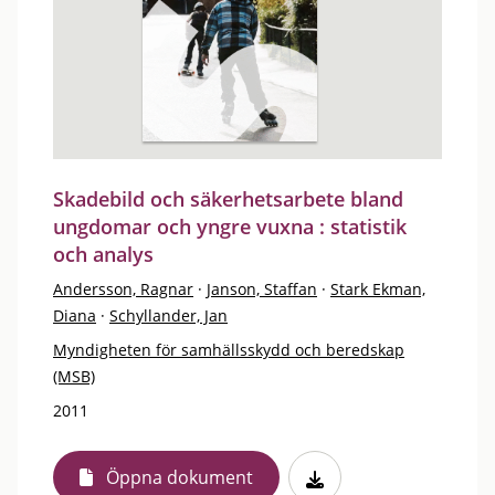
Skadebild och säkerhetsarbete bland
ungdomar och yngre vuxna : statistik
och analys
Andersson, Ragnar
·
Janson, Staffan
·
Stark Ekman,
Diana
·
Schyllander, Jan
Myndigheten för samhällsskydd och beredskap
(MSB)
2011
Öppna dokument