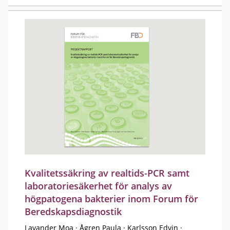
Kvalitetssäkring av realtids-PCR samt
laboratoriesäkerhet för analys av
högpatogena bakterier inom Forum för
Beredskapsdiagnostik
Lavander Moa
·
Ågren Paula
·
Karlsson Edvin
·