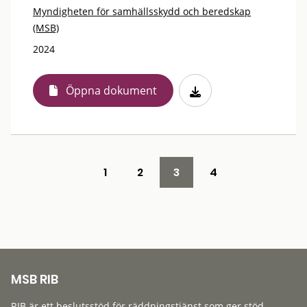
Myndigheten för samhällsskydd och beredskap
(MSB)
2024
Öppna dokument
1
2
3
4
MSB RIB
RIB är ett beslutsstöd för räddningstjänst som ger stöd