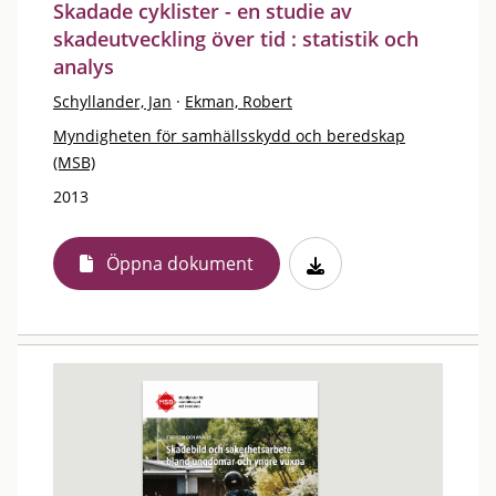
Skadade cyklister - en studie av
skadeutveckling över tid : statistik och
analys
Schyllander, Jan
·
Ekman, Robert
Myndigheten för samhällsskydd och beredskap
(MSB)
2013
Öppna dokument