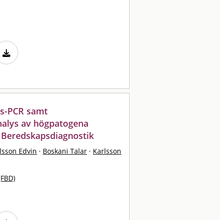
ids-PCR samt
analys av högpatogena
 Beredskapsdiagnostik
lsson Edvin
·
Boskani Talar
·
Karlsson
(FBD)