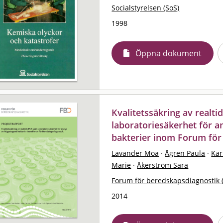
Socialstyrelsen (SoS)
1998
Öppna dokument
Kvalitetssäkring av realt
laboratoriesäkerhet för 
bakterier inom Forum för
Lavander Moa
·
Ågren Paula
·
Kar
Marie
·
Åkerström Sara
Forum för beredskapsdiagnostik 
2014