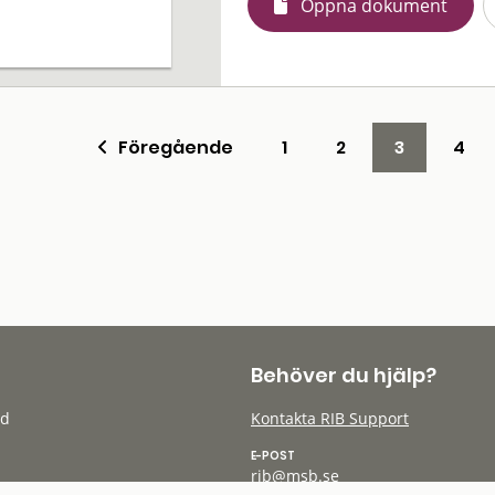
Öppna dokument
Föregående
1
2
3
4
Behöver du hjälp?
öd
Kontakta RIB Support
E-POST
rib@msb.se