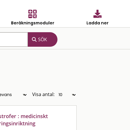
Beräkningsmoduler
Ladda ner
Visa antal:
trofer : medicinskt
ingsinriktning