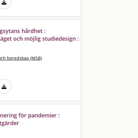
agsytans hårdhet :
läget och möjlig studiedesign :
och beredskap (MSB)
ering för pandemier :
åtgärder