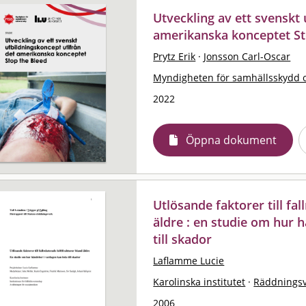
Utveckling av ett svenskt
amerikanska konceptet St
Prytz Erik
·
Jonsson Carl-Oscar
Myndigheten för samhällsskydd 
2022
Öppna dokument
Utlösande faktorer till fa
äldre : en studie om hur 
till skador
Laflamme Lucie
Karolinska institutet
·
Räddningsv
2006