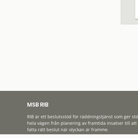
MSB RIB
RIB är ett beslutsstöd för räddningstjänst som ger st
hela vägen från planering av framtida insatser till att
fatta rätt beslut när olyckan är framme.