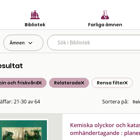
Bibliotek
Farliga ämnen
Ämnen
esultat
in och friskvård
Relaterade
Rensa filter
räffar: 21-30 av 64
Sortera på:
Kemiska olyckor och katas
omhändertagande : planer