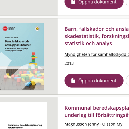
Öppna dokument
Barn, fallskador och ansl
skadestatistik, forsknings
statistik och analys
Myndigheten för samhällsskydd 
2013
Öppna dokument
Kommunal beredskapsplan
underlag till förbättrings
Magnusson Jenny
·
Olsson My