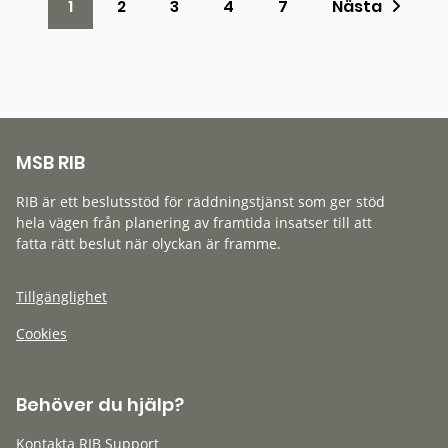
1
2
3
4
7
Nästa
MSB RIB
RIB är ett beslutsstöd för räddningstjänst som ger stöd
hela vägen från planering av framtida insatser till att
fatta rätt beslut när olyckan är framme.
Tillgänglighet
Cookies
Behöver du hjälp?
Kontakta RIB Support