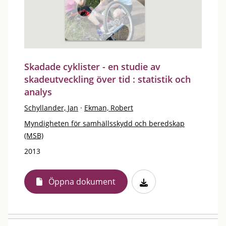
Skadade cyklister - en studie av
skadeutveckling över tid : statistik och
analys
Schyllander, Jan
·
Ekman, Robert
Myndigheten för samhällsskydd och beredskap
(MSB)
2013
Öppna dokument