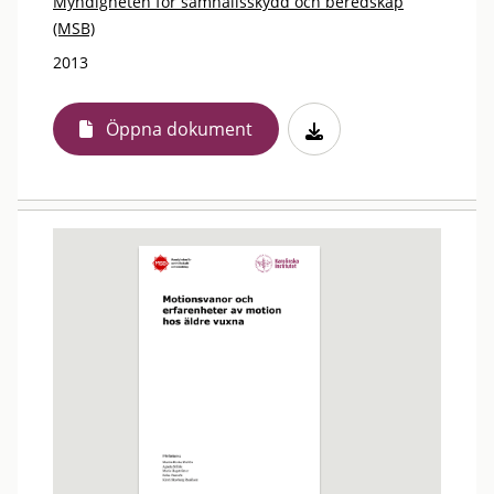
Myndigheten för samhällsskydd och beredskap
(MSB)
2013
Öppna dokument