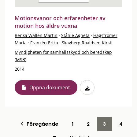
Motionsvanor och erfarenheter av
motion hos äldre vuxna
Benka Wallén Martin
·
Ståhle Agneta
·
Hagströmer
Maria
·
Franzén Erika
·
Skavberg Roaldsen Kirsti
Myndigheten för samhällsskydd och beredskap
(MSB)
2014
Öppna dokument
Föregående
1
2
3
4