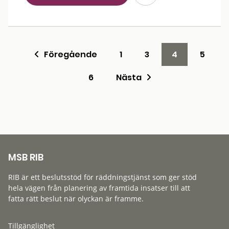
Föregående
1
3
4
5
6
Nästa
MSB RIB
RIB är ett beslutsstöd för räddningstjänst som ger stöd
hela vägen från planering av framtida insatser till att
fatta rätt beslut när olyckan är framme.
Tillgänglighet