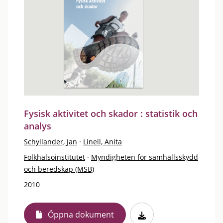
Fysisk aktivitet och skador : statistik och
analys
Schyllander, Jan
·
Linell, Anita
Folkhälsoinstitutet
·
Myndigheten för samhällsskydd
och beredskap (MSB)
2010
Öppna dokument