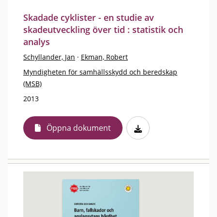
Skadade cyklister - en studie av
skadeutveckling över tid : statistik och
analys
Schyllander, Jan
·
Ekman, Robert
Myndigheten för samhällsskydd och beredskap
(MSB)
2013
Öppna dokument