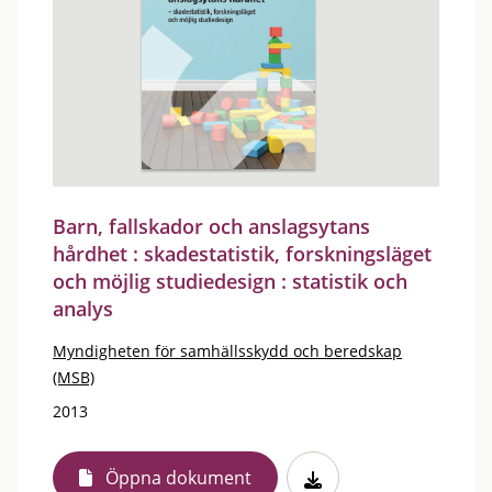
Barn, fallskador och anslagsytans
hårdhet : skadestatistik, forskningsläget
och möjlig studiedesign : statistik och
analys
Myndigheten för samhällsskydd och beredskap
(MSB)
2013
Öppna dokument