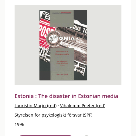
Estonia : The disaster in Estonian media
Lauristin Marju (red)
·
Vihalemm Peeter (red)
Styrelsen för psykologiskt försvar (SPF)
1996