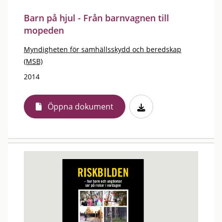
Barn på hjul - Från barnvagnen till
mopeden
Myndigheten för samhällsskydd och beredskap
(MSB)
2014
Öppna dokument