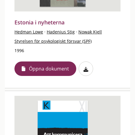
Estonia i nyheterna
Hedman Lowe
·
Hadenius Stig
·
Nowak Kjell
Styrelsen för psykologiskt försvar (SPF)
1996
Öppna dokument