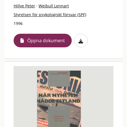
Hillve Peter
·
Weibull Lennart
Styrelsen för psykologiskt försvar (SPF)
1996
Öppna dokument