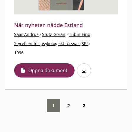
När nyheten nådde Estland
Saar Andrus
·
Stütz Göran
·
Tubin Eino
Styrelsen för psykologiskt försvar (SPF)
1996
Öppna dokument
1
2
3