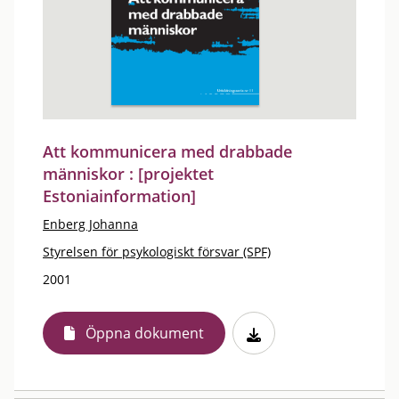
Att kommunicera med drabbade
människor : [projektet
Estoniainformation]
Enberg Johanna
Styrelsen för psykologiskt försvar (SPF)
2001
Öppna dokument