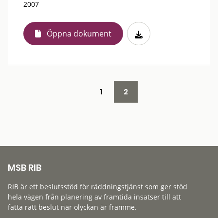
2007
Öppna dokument
1
2
MSB RIB
RIB är ett beslutsstöd för räddningstjänst som ger stöd
hela vägen från planering av framtida insatser till att
fatta rätt beslut när olyckan är framme.