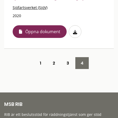
Sjöfartsverket (SjöV)
2020
Öppna dokument
1
2
3
4
MSB RIB
RIB är ett beslutsstöd för räddningstjänst som ger stöd