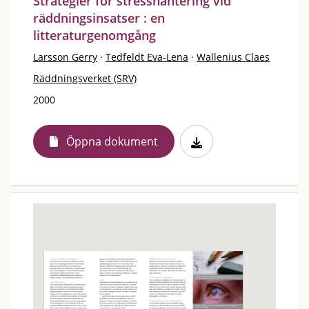
Strategier för stresshantering vid
räddningsinsatser : en
litteraturgenomgång
Larsson Gerry
·
Tedfeldt Eva-Lena
·
Wallenius Claes
Räddningsverket (SRV)
2000
Öppna dokument