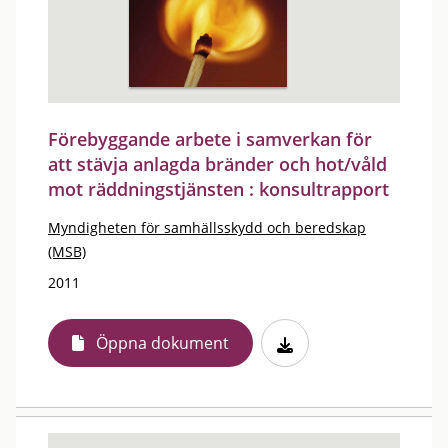
Förebyggande arbete i samverkan för
att stävja anlagda bränder och hot/våld
mot räddningstjänsten : konsultrapport
Myndigheten för samhällsskydd och beredskap
(MSB)
2011
Öppna dokument