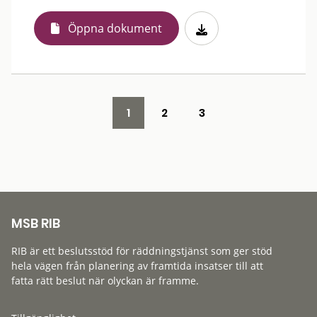
Öppna dokument
1
2
3
MSB RIB
RIB är ett beslutsstöd för räddningstjänst som ger stöd
hela vägen från planering av framtida insatser till att
fatta rätt beslut när olyckan är framme.