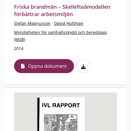
Friska brandmän – Skellefteåmodellen
förbättrar arbetsmiljön
Stefan Magnusson
·
David Hultman
Myndigheten för samhällsskydd och beredskap
(MSB)
2014
Öppna dokument