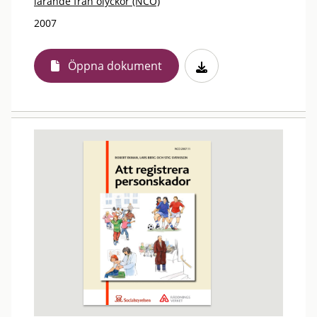
lärande från olyckor (NCO)
2007
Öppna dokument