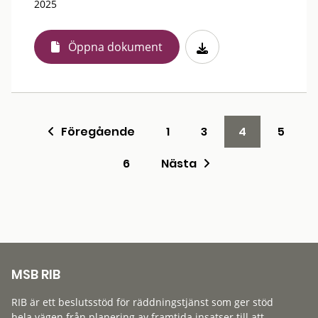
2025
Öppna dokument
Föregående
1
3
4
5
6
Nästa
MSB RIB
RIB är ett beslutsstöd för räddningstjänst som ger stöd
hela vägen från planering av framtida insatser till att