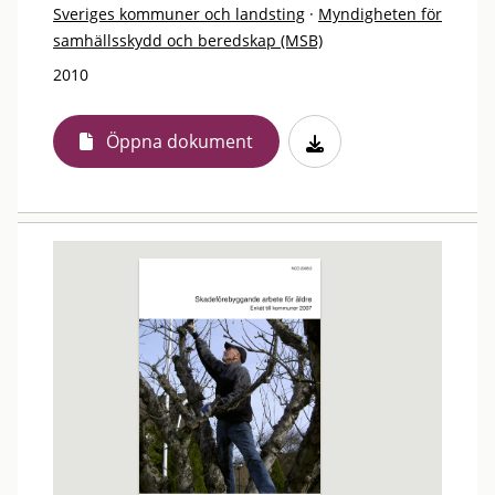
Sveriges kommuner och landsting
·
Myndigheten för
samhällsskydd och beredskap (MSB)
2010
Öppna dokument