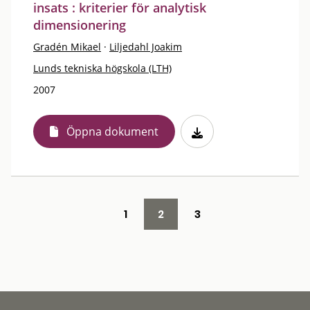
insats : kriterier för analytisk
dimensionering
Gradén Mikael
·
Liljedahl Joakim
Lunds tekniska högskola (LTH)
2007
Öppna dokument
1
2
3