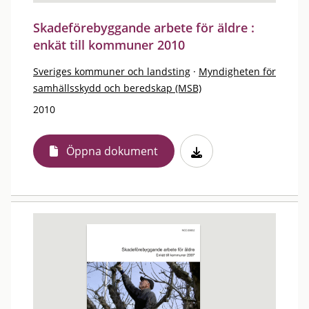
Skadeförebyggande arbete för äldre :
enkät till kommuner 2010
Sveriges kommuner och landsting
·
Myndigheten för
samhällsskydd och beredskap (MSB)
2010
Öppna dokument