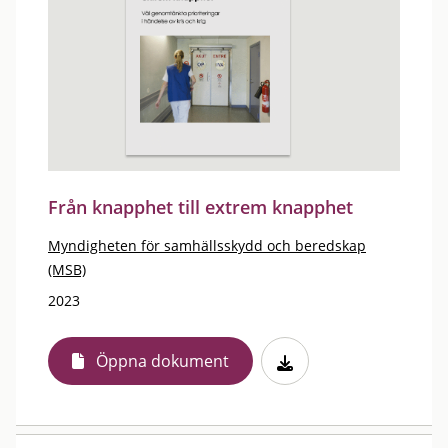
Från knapphet till extrem knapphet
Myndigheten för samhällsskydd och beredskap
(MSB)
2023
Öppna dokument