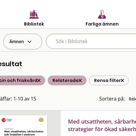
Bibliotek
Farliga ämnen
Ämnen
esultat
in och friskvård
Relaterade
Rensa filter
äffar: 1-10 av 15
Sortera på:
Med utsattheten, sårbarhet
strategier för ökad säkerh