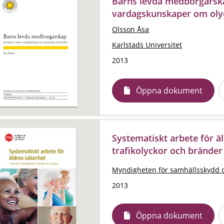
Barns levda medborgarska
vardagskunskaper om olyc
Olsson Åsa
Karlstads Universitet
2013
Öppna dokument
Systematiskt arbete för äl
trafikolyckor och bränder
Myndigheten för samhällsskydd 
2013
Öppna dokument