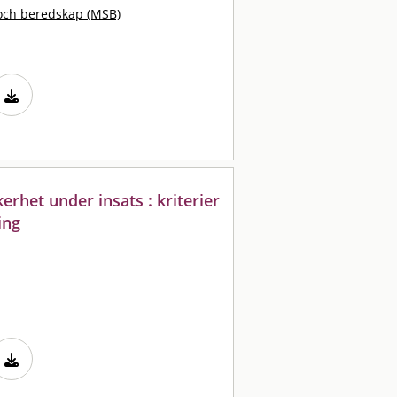
och beredskap (MSB)
het under insats : kriterier
ing