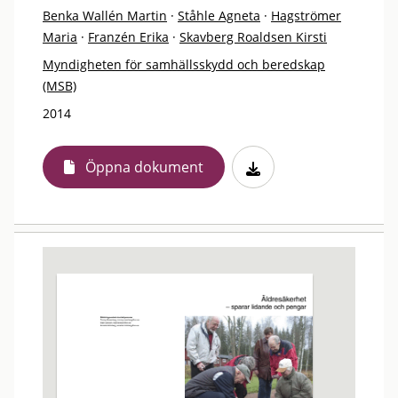
Benka Wallén Martin
·
Ståhle Agneta
·
Hagströmer
Maria
·
Franzén Erika
·
Skavberg Roaldsen Kirsti
Myndigheten för samhällsskydd och beredskap
(MSB)
2014
Öppna dokument