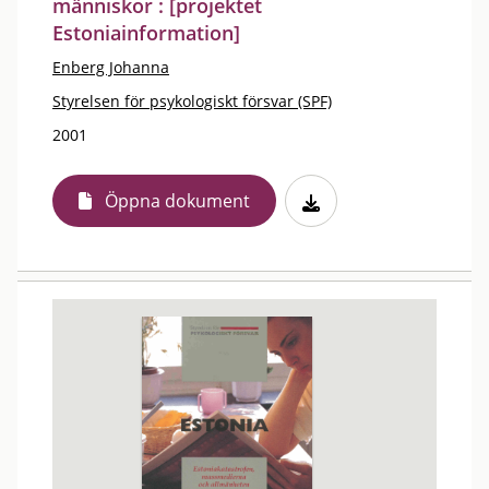
människor : [projektet
Estoniainformation]
Enberg Johanna
Styrelsen för psykologiskt försvar (SPF)
2001
Öppna dokument