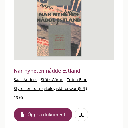
När nyheten nådde Estland
Saar Andrus
·
Stütz Göran
·
Tubin Eino
Styrelsen för psykologiskt försvar (SPF)
1996
Öppna dokument