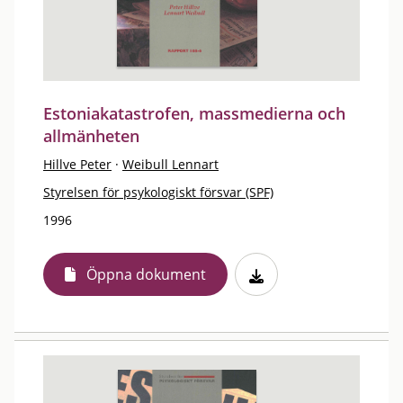
Estoniakatastrofen, massmedierna och
allmänheten
Hillve Peter
·
Weibull Lennart
Styrelsen för psykologiskt försvar (SPF)
1996
Öppna dokument