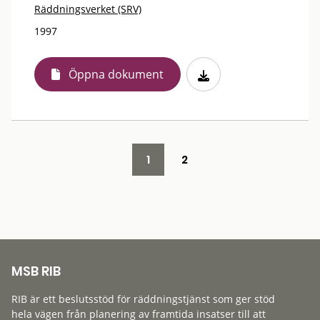
Räddningsverket (SRV)
1997
Öppna dokument
1
2
MSB RIB
RIB är ett beslutsstöd för räddningstjänst som ger stöd
hela vägen från planering av framtida insatser till att