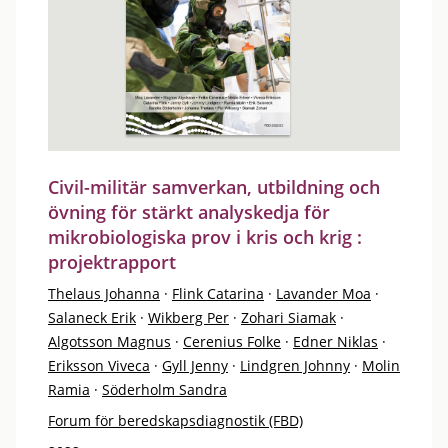
Civil-militär samverkan, utbildning och
övning för stärkt analyskedja för
mikrobiologiska prov i kris och krig :
projektrapport
Thelaus Johanna
·
Flink Catarina
·
Lavander Moa
·
Salaneck Erik
·
Wikberg Per
·
Zohari Siamak
·
Algotsson Magnus
·
Cerenius Folke
·
Edner Niklas
·
Eriksson Viveca
·
Gyll Jenny
·
Lindgren Johnny
·
Molin
Ramia
·
Söderholm Sandra
Forum för beredskapsdiagnostik (FBD)