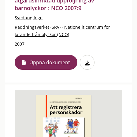
åtgärdsinriktad uppföljning av
barnolyckor : NCO 2007:9
Svedung Inge
Räddningsverket (SRV)
·
Nationellt centrum för
lärande från olyckor (NCO)
2007
Öppna dokument