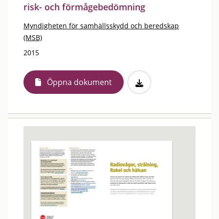
risk- och förmågebedömning
Myndigheten för samhällsskydd och beredskap
(MSB)
2015
Öppna dokument