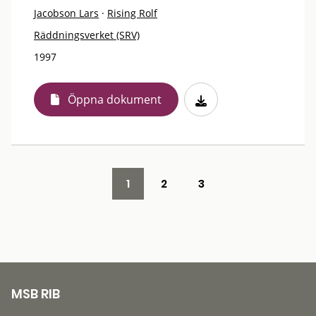
Jacobson Lars
·
Rising Rolf
Räddningsverket (SRV)
1997
Öppna dokument
1
2
3
MSB RIB