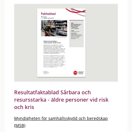
Resultatfaktablad Sårbara och
resursstarka - äldre personer vid risk
och kris
Myndigheten för samhällsskydd och beredskap
(MSB)