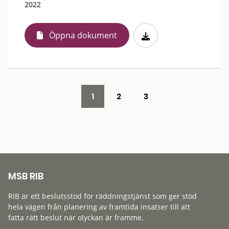
2022
Öppna dokument
1
2
3
MSB RIB
RIB är ett beslutsstöd för räddningstjänst som ger stöd
hela vägen från planering av framtida insatser till att
fatta rätt beslut när olyckan är framme.