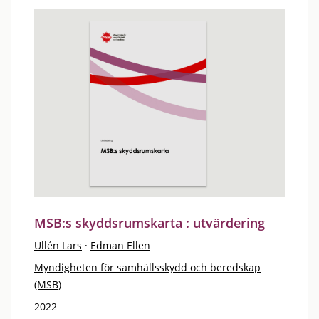
MSB:s skyddsrumskarta : utvärdering
Ullén Lars
·
Edman Ellen
Myndigheten för samhällsskydd och beredskap
(MSB)
2022