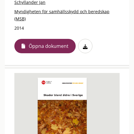
Schyllander Jan
Myndigheten för samhällsskydd och beredskap
(MSB)
2014
Öppna dokument