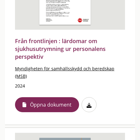
Från frontlinjen : lärdomar om
sjukhusutrymning ur personalens
perspektiv
Myndigheten för samhällsskydd och beredskap
(MSB)
2024
Öppna dokument