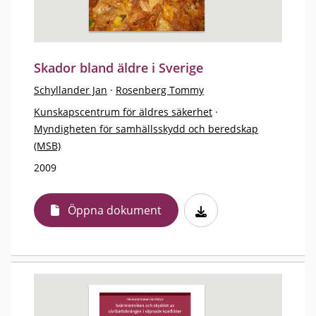
Skador bland äldre i Sverige
Schyllander Jan
·
Rosenberg Tommy
Kunskapscentrum för äldres säkerhet
·
Myndigheten för samhällsskydd och beredskap
(MSB)
2009
Öppna dokument