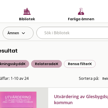
Bibliotek
Farliga ämnen
Ämnen
esultat
lkningsskydd
Relaterade
Rensa filter
äffar: 1-10 av 24
Sortera på:
Utvärdering av Glesbygdsp
kommun