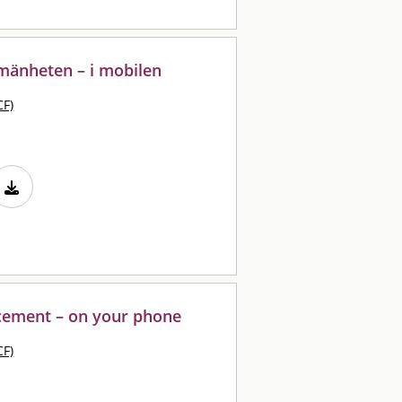
lmänheten – i mobilen
CF)
cement – on your phone
CF)