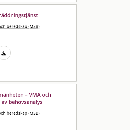
 räddningstjänst
och beredskap (MSB)
llmänheten – VMA och
t av behovsanalys
och beredskap (MSB)