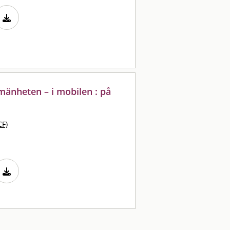
lmänheten – i mobilen : på
CF)