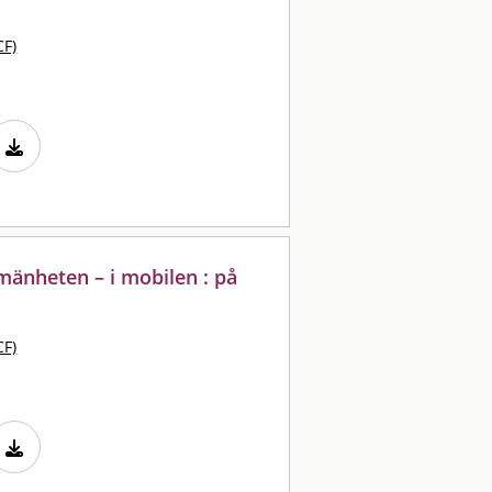
CF)
lmänheten – i mobilen : på
CF)