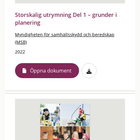
Storskalig utrymning Del 1 – grunder i
planering
Myndigheten för samhällsskydd och beredskap
(MSB)
2022
Öppna dokument