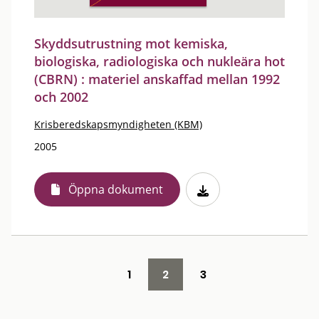
Skyddsutrustning mot kemiska,
biologiska, radiologiska och nukleära hot
(CBRN) : materiel anskaffad mellan 1992
och 2002
Krisberedskapsmyndigheten (KBM)
2005
Öppna dokument
1
2
3