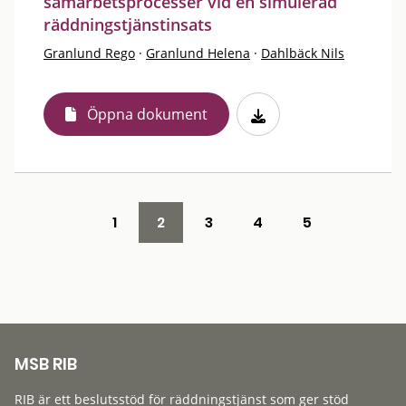
samarbetsprocesser vid en simulerad
räddningstjänstinsats
Granlund Rego
·
Granlund Helena
·
Dahlbäck Nils
Öppna dokument
1
2
3
4
5
MSB RIB
RIB är ett beslutsstöd för räddningstjänst som ger stöd