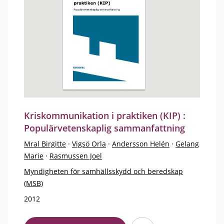
Kriskommunikation i praktiken (KIP) :
Populärvetenskaplig sammanfattning
Mral Birgitte
·
Vigsö Orla
·
Andersson Helén
·
Gelang
Marie
·
Rasmussen Joel
Myndigheten för samhällsskydd och beredskap
(MSB)
2012