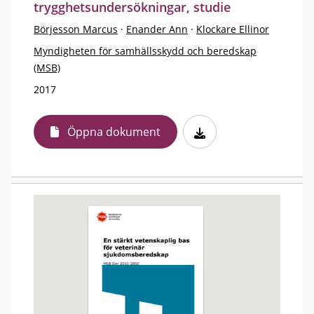
trygghetsundersökningar, studie
Börjesson Marcus
·
Enander Ann
·
Klockare Ellinor
Myndigheten för samhällsskydd och beredskap
(MSB)
2017
Öppna dokument