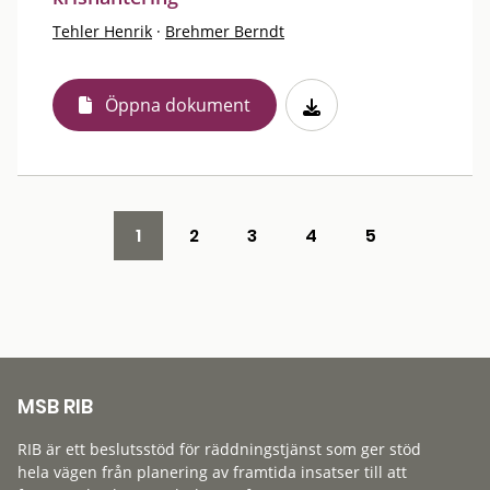
Tehler Henrik
·
Brehmer Berndt
Öppna dokument
1
2
3
4
5
MSB RIB
RIB är ett beslutsstöd för räddningstjänst som ger stöd
hela vägen från planering av framtida insatser till att