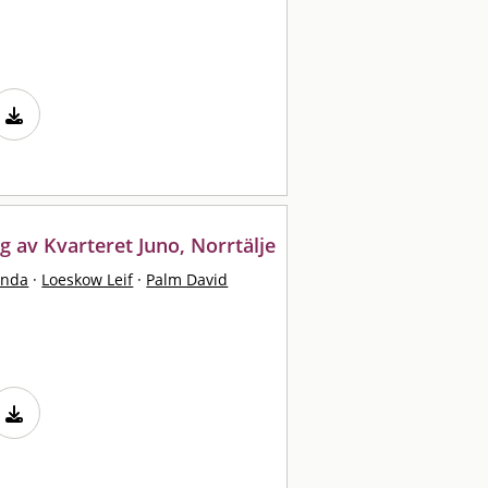
g av Kvarteret Juno, Norrtälje
inda
·
Loeskow Leif
·
Palm David