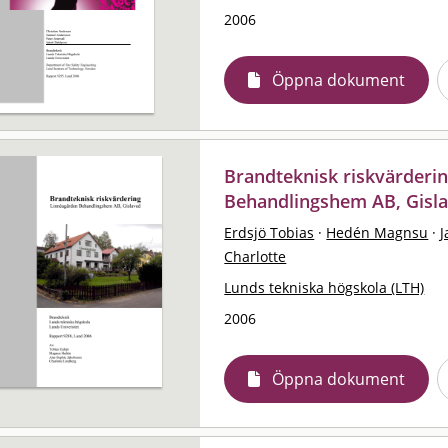
2006
Öppna dokument
Brandteknisk riskvärderi
Behandlingshem AB, Gisl
Erdsjö Tobias
·
Hedén Magnsu
·
J
Charlotte
Lunds tekniska högskola (LTH)
2006
Öppna dokument