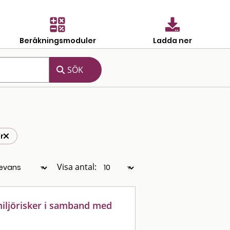
Beräkningsmoduler
Ladda ner
r
Visa antal:
iljörisker i samband med