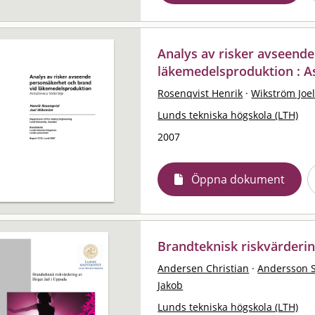
Analys av risker avseend
läkemedelsproduktion : A
Rosenqvist Henrik
·
Wikström Joe
Lunds tekniska högskola (LTH)
2007
Öppna dokument
Brandteknisk riskvärdering
Andersen Christian
·
Andersson 
Jakob
Lunds tekniska högskola (LTH)