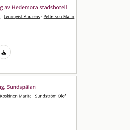
ng av Hedemora stadshotell
a
·
Lennqvist Andreas
·
Petterson Malin
ng, Sundspälan
Koskinen Marita
·
Sundström Olof
·