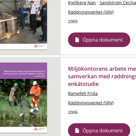
Kjellberg Nan
·
Sandström Cecili
Räddningsverket (SRV)
2005
Öppna dokument
Miljökontorens arbete me
samverkan med räddningstj
enkätstudie
Ramefelt Frida
Räddningsverket (SRV)
2006
Öppna dokument