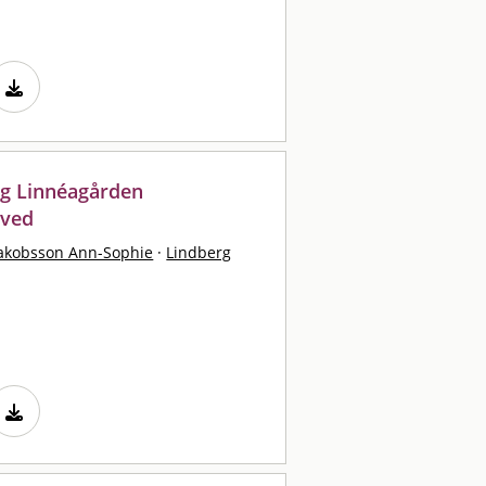
ng Linnéagården
aved
akobsson Ann-Sophie
·
Lindberg