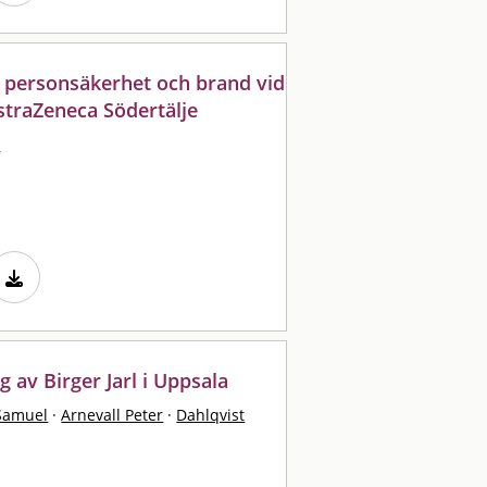
e personsäkerhet och brand vid
straZeneca Södertälje
l
 av Birger Jarl i Uppsala
Samuel
·
Arnevall Peter
·
Dahlqvist