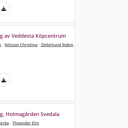
ng av Veddesta Köpcentrum
n
·
Nilsson Christina
·
Zetterlund Robin
ng, Holmagården Svedala
becka
·
Theander Elin