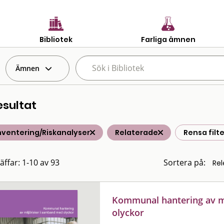
Bibliotek
Farliga ämnen
Ämnen
esultat
nventering/Riskanalyser
Relaterade
Rensa filte
äffar: 1-10 av 93
Sortera på:
Kommunal hantering av m
olyckor