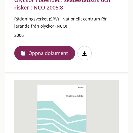
Olyckor i boendet : skadestatistik och
risker : NCO 2005:8
Räddningsverket (SRV)
·
Nationellt centrum för
lärande från olyckor (NCO)
2006
Öppna dokument