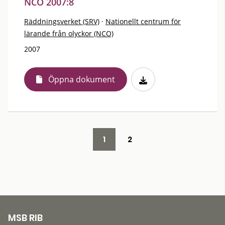
NCO 2007:8
Räddningsverket (SRV)
·
Nationellt centrum för
lärande från olyckor (NCO)
2007
Öppna dokument
1
2
MSB RIB