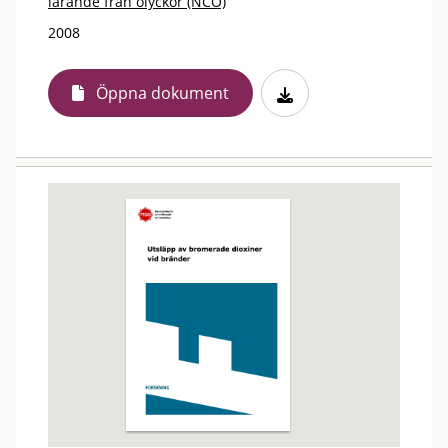
lärande från olyckor (NCO)
2008
Öppna dokument