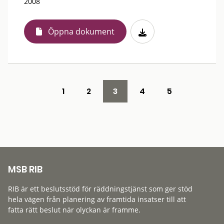
2008
Öppna dokument
1
2
3
4
5
MSB RIB
RIB är ett beslutsstöd för räddningstjänst som ger stöd
hela vägen från planering av framtida insatser till att
fatta rätt beslut när olyckan är framme.