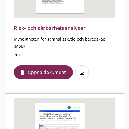
Risk- och sårbarhetsanalyser
Myndigheten för samhällsskydd och beredskap
(MSB)
2017
Öppna dokument