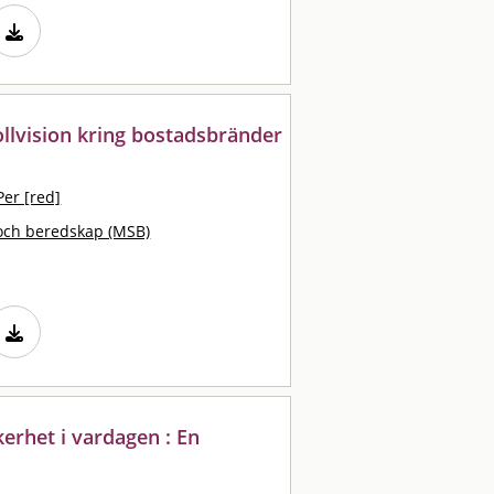
llvision kring bostadsbränder
Per [red]
och beredskap (MSB)
erhet i vardagen : En