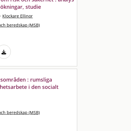
ökningar, studie
·
Klockare Ellinor
och beredskap (MSB)
dsområden : rumsliga
hetsarbete i den socialt
och beredskap (MSB)