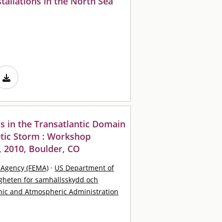
allations in the North Sea
rs in the Transatlantic Domain
tic Storm : Workshop
 2010, Boulder, CO
Agency (FEMA)
·
US Department of
heten för samhällsskydd och
nic and Atmospheric Administration