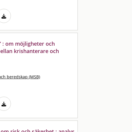
” : om möjligheter och
ellan krishanterare och
och beredskap (MSB)
 om risk och säkerhet : analys