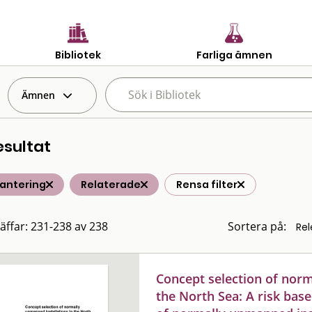
Bibliotek
Farliga ämnen
Ämnen
esultat
hantering
Relaterade
Rensa filter
räffar: 231-238 av 238
Sortera på:
Concept selection of norm
the North Sea: A risk bas