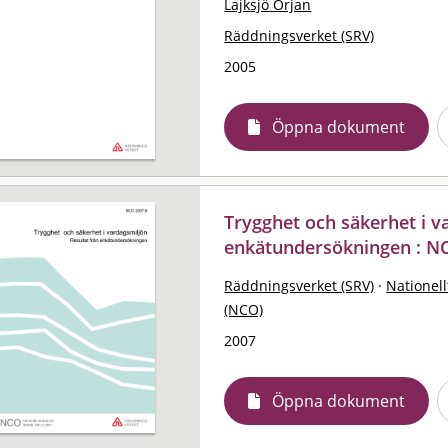
Lajksjö Örjan
Räddningsverket (SRV)
2005
Öppna dokument
Trygghet och säkerhet i va
enkätundersökningen : N
Räddningsverket (SRV)
·
Nationell
(NCO)
2007
Öppna dokument