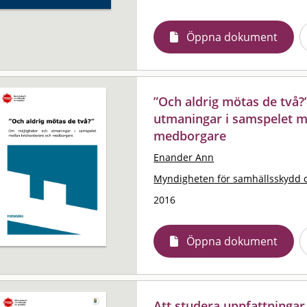
Öppna dokument
”Och aldrig mötas de två?
utmaningar i samspelet m
medborgare
Enander Ann
Myndigheten för samhällsskydd 
2016
Öppna dokument
Att studera uppfattningar