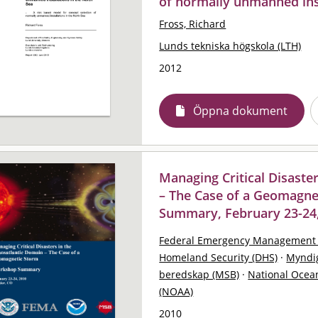
of normally unmanned inst
Fross, Richard
Lunds tekniska högskola (LTH)
2012
Öppna dokument
Managing Critical Disaste
– The Case of a Geomagne
Summary, February 23-24,
Federal Emergency Management 
Homeland Security (DHS)
·
Myndig
beredskap (MSB)
·
National Ocea
(NOAA)
2010