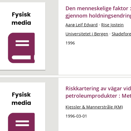
Den menneskelige faktor 
gjennom holdningsendrin
Aarø Leif Edvard
·
Rise Jostein
Universitetet i Bergen
·
Skadefor
1996
Riskkartering av vägar vi
petroleumprodukter : Me
Kjessler & Mannerstråle (KM)
1996-03-01