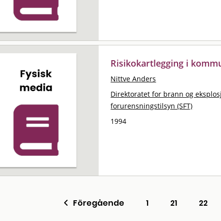
Risikokartlegging i kom
Nittve Anders
Direktoratet for brann og eksplo
forurensningstilsyn (SFT)
1994
Föregående
1
21
22