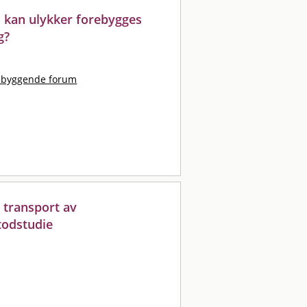
: kan ulykker forebygges
g?
ebyggende forum
d transport av
todstudie