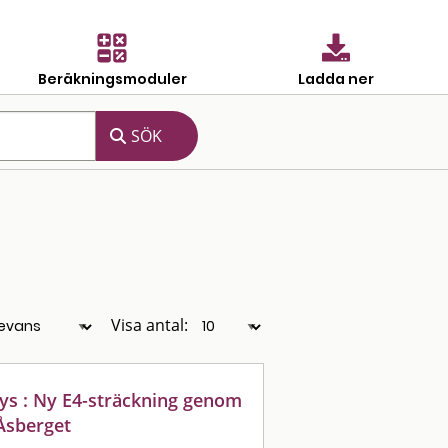
Beräkningsmoduler
Ladda ner
Visa antal:
lys : Ny E4-sträckning genom
 Åsberget