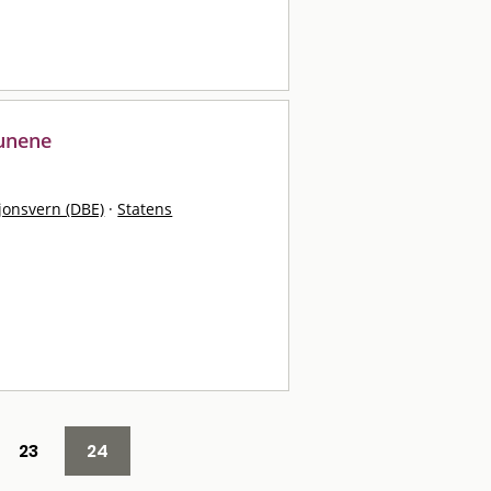
munene
sjonsvern (DBE)
·
Statens
23
24