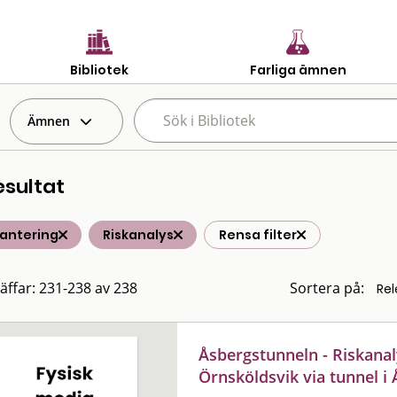
Bibliotek
Farliga ämnen
Ämnen
esultat
hantering
Riskanalys
Rensa filter
räffar: 231-238 av 238
Sortera på:
Åsbergstunneln - Riskana
Örnsköldsvik via tunnel i