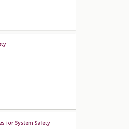
ety
es for System Safety