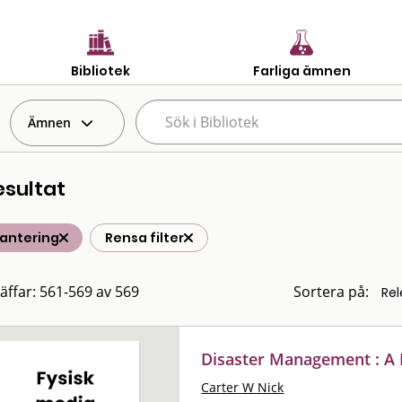
Bibliotek
Farliga ämnen
Ämnen
esultat
hantering
Rensa filter
räffar: 561-569 av 569
Sortera på:
Disaster Management : A
Carter W Nick