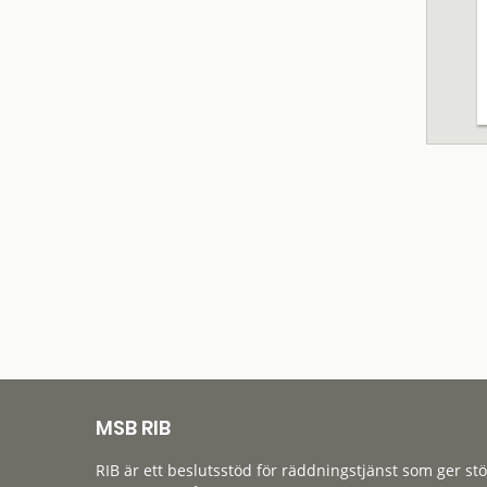
MSB RIB
RIB är ett beslutsstöd för räddningstjänst som ger st