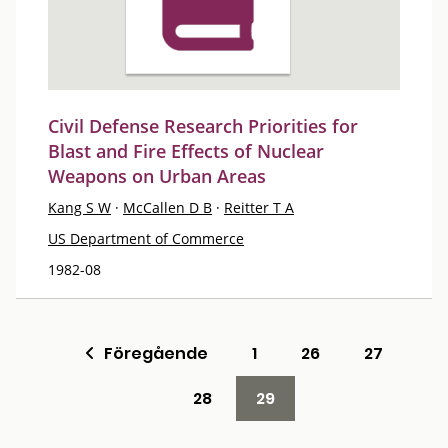
Civil Defense Research Priorities for
Blast and Fire Effects of Nuclear
Weapons on Urban Areas
Kang S W
·
McCallen D B
·
Reitter T A
US Department of Commerce
1982-08
Föregående
1
26
27
28
29