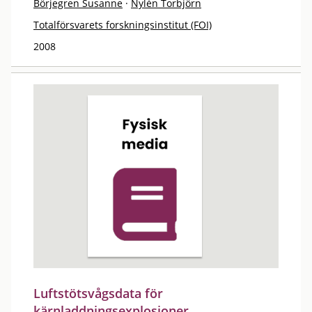
Börjegren Susanne
·
Nylén Torbjörn
Totalförsvarets forskningsinstitut (FOI)
2008
Luftstötsvågsdata för
kärnladdningsexplosioner