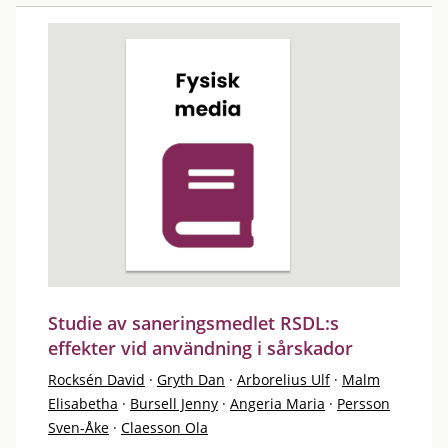
Studie av saneringsmedlet RSDL:s
effekter vid användning i sårskador
Rocksén David
·
Gryth Dan
·
Arborelius Ulf
·
Malm
Elisabetha
·
Bursell Jenny
·
Angeria Maria
·
Persson
Sven-Åke
·
Claesson Ola