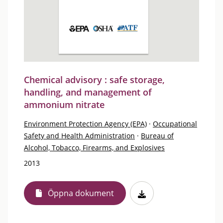
Chemical advisory : safe storage,
handling, and management of
ammonium nitrate
Environment Protection Agency (EPA)
·
Occupational
Safety and Health Administration
·
Bureau of
Alcohol, Tobacco, Firearms, and Explosives
2013
Öppna dokument