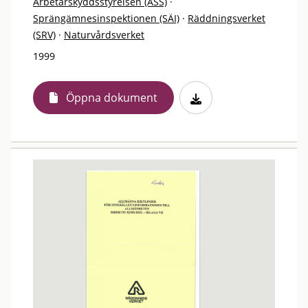
Arbetarskyddsstyrelsen (ASS)
·
Sprängämnesinspektionen (SÄI)
·
Räddningsverket
(SRV)
·
Naturvårdsverket
1999
Öppna dokument