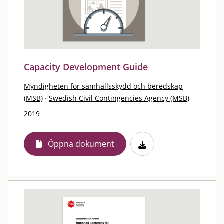
Capacity Development Guide
Myndigheten för samhällsskydd och beredskap
(MSB)
·
Swedish Civil Contingencies Agency (MSB)
2019
Öppna dokument