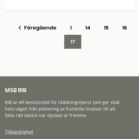
Föregående
1
14
15
16
17
MSB RIB
RIB är ett beslutsstöd för räddningstjänst som ger stöd
hela vägen från planering av framtida insatser till att
fatta rätt beslut när olyckan är framme.
Tillgänglighet