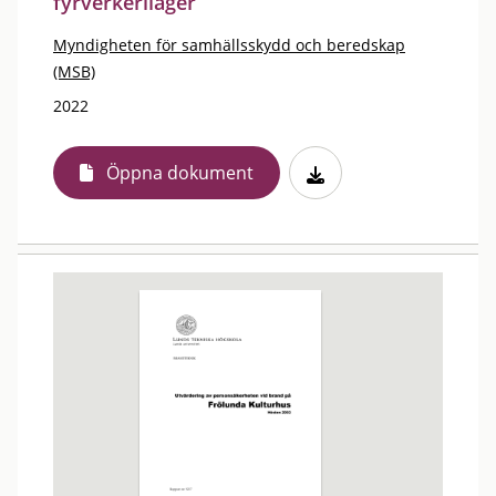
fyrverkerilager
Myndigheten för samhällsskydd och beredskap
(MSB)
2022
Öppna dokument