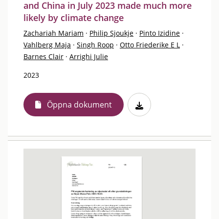
and China in July 2023 made much more
likely by climate change
Zachariah Mariam
·
Philip Sjoukje
·
Pinto Izidine
·
Vahlberg Maja
·
Singh Roop
·
Otto Friederike E L
·
Barnes Clair
·
Arrighi Julie
2023
Öppna dokument