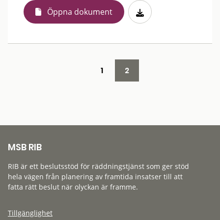
Öppna dokument
1
2
MSB RIB
RIB är ett beslutsstöd för räddningstjänst som ger stöd
hela vägen från planering av framtida insatser till att
fatta rätt beslut när olyckan är framme.
Tillgänglighet